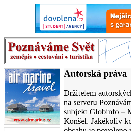
Autorská práva
Držitelem autorský
na serveru Poznáváme
subjekt Globinfo – 
Konšel. Jakékoliv k
obsahu je povoleno 