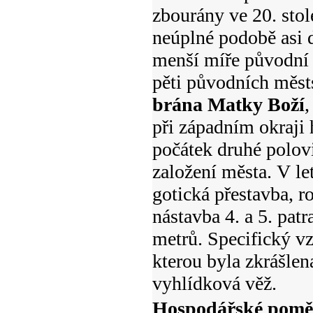
zbourány ve 20. stol
neúplné podobě asi 
menší míře původní p
pěti původních měst
brána Matky Boží
,
při západním okraji h
počátek druhé polovi
založení města. V l
gotická přestavba, 
nástavba 4. a 5. pat
metrů. Specifický vz
kterou byla zkrášlen
vyhlídková věž.
Hospodářské pomě