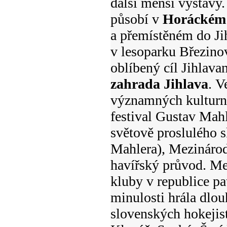
další menší výstavy.
působí v
Horáckém 
a přemístěném do Ji
v lesoparku Březinov
oblíbený cíl Jihlava
zahrada Jihlava
. V
významných kulturní
festival Gustav Mahl
světově proslulého s
Mahlera), Mezinárod
havířský průvod. Me
kluby v republice pa
minulosti hrála dlou
slovenských hokejist