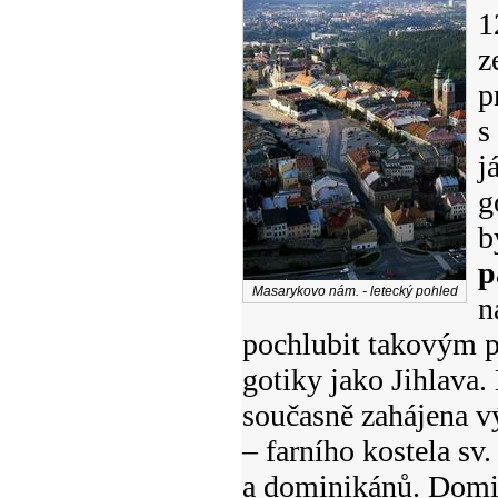
1
z
p
s
j
g
b
p
Masarykovo nám. - letecký pohled
n
pochlubit takovým p
gotiky jako Jihlava
současně zahájena vý
– farního kostela sv
a dominikánů. Domin