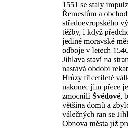
1551 se staly impul
Řemeslům a obchodu 
středoevropského vý
těžby, i když předch
jediné moravské měs
odboje v letech 154
Jihlava staví na str
nastává období rekat
Hrůzy třicetileté vá
nakonec jim přece j
zmocnili
Švédové
, 
většina domů a zbyl
válečných ran se Jih
Obnova města již pr