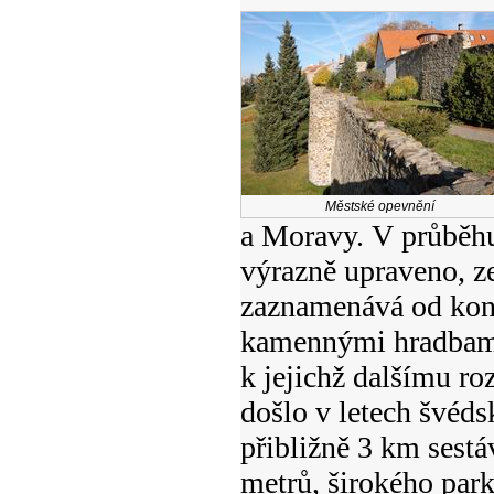
Městské opevnění
a Moravy. V průběhu 
výrazně upraveno, ze
zaznamenává od konc
kamennými hradbam
k jejichž dalšímu ro
došlo v letech švéd
přibližně 3 km sestá
metrů, širokého par