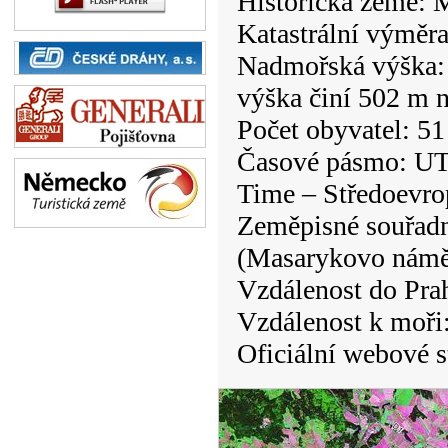
Historická země: 
Katastrální výměr
Nadmořská výška: 
výška činí 502 m n
Počet obyvatel: 51
Časové pásmo: UT
Time – Středoevro
Zeměpisné souřadnic
(Masarykovo námě
Vzdálenost do Pra
Vzdálenost k moři
Oficiální webové 