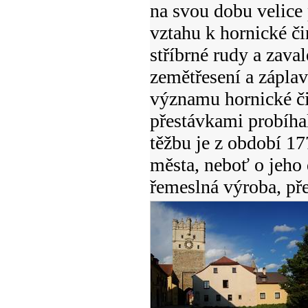
na svou dobu velice 
vztahu k hornické či
stříbrné rudy a zava
zemětřesení a záplav
významu hornické čin
přestávkami probíhal
těžbu je z období 1
města, neboť o jeho 
řemeslná výroba, p