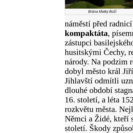
Brána Matky Boží
náměstí před radnic
kompaktáta
, písem
zástupci basilejskéh
husitskými Čechy, r
národy. Na podzim 
dobyl město král Jiří
Jihlavští odmítli uz
dlouhé období stagna
16. století, a léta 
rozkvětu města. Nejl
Němci a Židé, kteří 
století. Škody způs