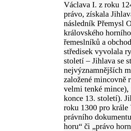
Václava I. z roku 1
právo, získala Jihla
následník Přemysl Ota
královského horního
řemeslníků a obchod
středisek vyvolala r
století – Jihlava se 
nejvýznamnějších mě
založené mincovně ra
velmi tenké mince),
konce 13. století). 
roku 1300 pro krále 
právního dokument
horu“ či „právo horn