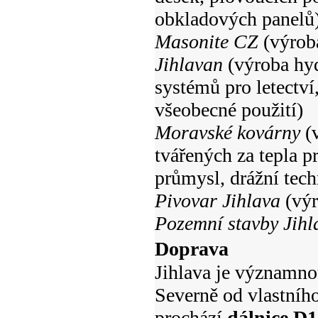
obkladových panelů
Masonite CZ
(výroba
Jihlavan
(výroba hyd
systémů pro letectví
všeobecné použití)
Moravské kovárny
(v
tvářených za tepla 
průmysl, drážní tech
Pivovar Jihlava
(výr
Pozemní stavby Jihl
Doprava
Jihlava je významnou
Severně od vlastníh
prochází
dálnice D1