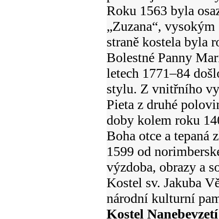
Roku 1563 byla osa
„Zuzana“, vysokým 1
straně kostela byla 
Bolestné Panny Mar
letech 1771–84 došl
stylu. Z vnitřního vy
Pieta z druhé polovin
doby kolem roku 140
Boha otce a tepaná z
1599 od norimberské
výzdoba, obrazy a s
Kostel sv. Jakuba Vě
národní kulturní pa
Kostel Nanebevzet