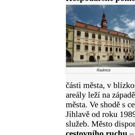
Radnice
části města, v blízk
areály leží na západě
města. Ve shodě s c
Jihlavě od roku 1989
služeb. Město dispo
cestovního ruchu
– 