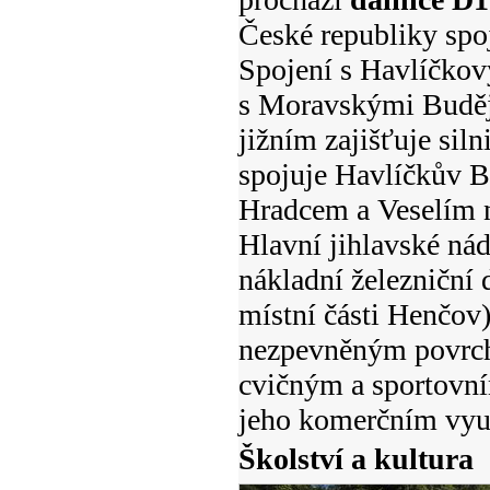
České republiky spo
Spojení s Havlíčko
s Moravskými Buděj
jižním zajišťuje siln
spojuje Havlíčkův B
Hradcem a Veselím n
Hlavní jihlavské nád
nákladní železniční 
místní části Henčov) 
nezpevněným povrche
cvičným a sportovn
jeho komerčním využ
Školství a kultura