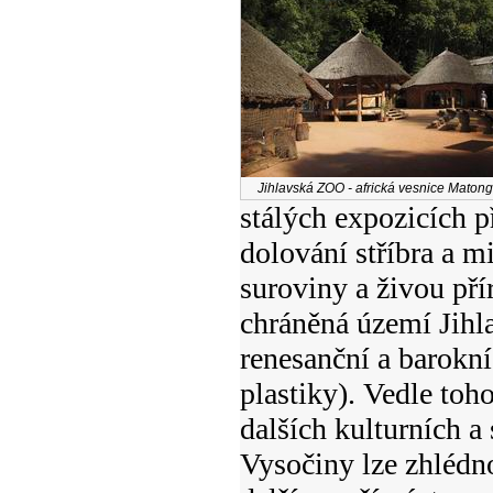
Jihlavská ZOO - africká vesnice Maton
stálých expozicích p
dolování stříbra a m
suroviny a živou př
chráněná území Jihl
renesanční a barokní
plastiky). Vedle toh
dalších kulturních a
Vysočiny lze zhlédno