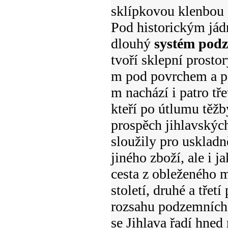
sklípkovou klenbou 
Pod historickým jád
dlouhý
systém pod
tvoří sklepní prosto
m pod povrchem a po
m nachází i patro tř
kteří po útlumu těžb
prospěch jihlavskýc
sloužily pro uskladn
jiného zboží, ale i 
cesta z obleženého m
století, druhé a třet
rozsahu podzemních
se Jihlava řadí hned