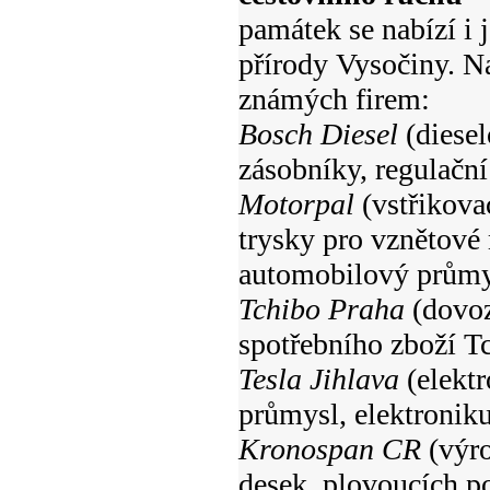
památek se nabízí i 
přírody Vysočiny. N
známých firem:
Bosch Diesel
(diesel
zásobníky, regulační
Motorpal
(vstřikovac
trysky pro vznětové 
automobilový průmy
Tchibo Praha
(dovoz
spotřebního zboží T
Tesla Jihlava
(elekt
průmysl, elektroniku
Kronospan CR
(výro
desek, plovoucích p