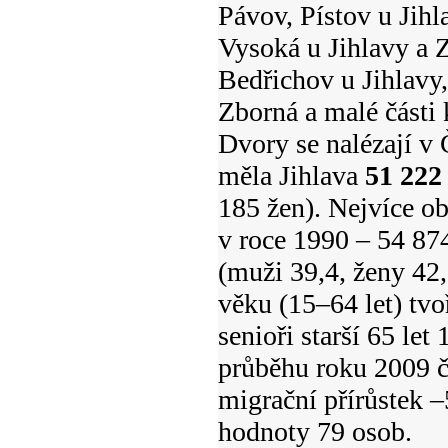
Pávov, Pístov u Jihl
Vysoká u Jihlavy a 
Bedřichov u Jihlavy,
Zborná a malé části 
Dvory se nalézají v 
měla Jihlava
51 222
185 žen). Nejvíce ob
v roce 1990 – 54 87
(muži 39,4, ženy 42
věku (15–64 let) tvo
senioři starší 65 le
průběhu roku 2009 či
migrační přírůstek –
hodnoty 79 osob.