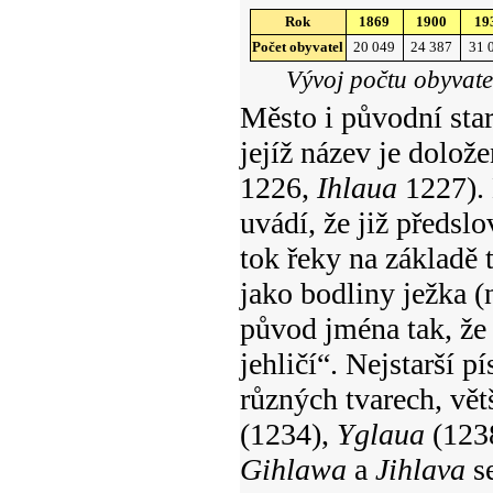
Rok
1869
1900
19
Počet obyvatel
20 049
24 387
31 
Vývoj počtu obyvatel 
Město i původní star
jejíž název je dolože
1226,
Ihlaua
1227). 
uvádí, že již předs
tok řeky na základě 
jako bodliny ježka
původ jména tak, že 
jehličí“. Nejstarší 
různých tvarech, vě
(1234),
Yglaua
(123
Gihlawa
a
Jihlava
se