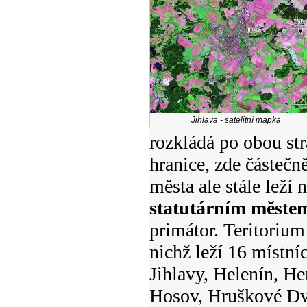
Jihlava - satelitní mapka
rozkládá po obou st
hranice, zde částečn
města ale stále leží
statutárním měste
primátor. Teritorium
nichž leží 16 místní
Jihlavy, Helenín, He
Hosov, Hruškové Dvo