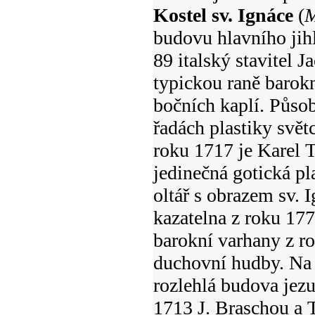
Kostel sv. Ignáce
(
M
budovu hlavního jih
89 italský stavitel 
typickou raně barokn
bočních kaplí. Půso
řadách plastiky svět
roku 1717 je Karel 
jedinečná gotická pla
oltář s obrazem sv. 
kazatelna z roku 17
barokní varhany z r
duchovní hudby. Na 
rozlehlá budova jezu
1713 J. Braschou a 