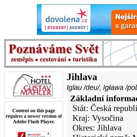
Jihlava
Iglau /deu/, Igława /po
Základní informa
Stát: Česká republ
Content on this page
Kraj: Vysočina
requires a newer version of
Adobe Flash Player.
Okres: Jihlava