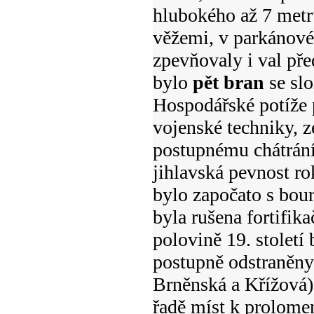
hlubokého až 7 metr
věžemi, v parkánovém
zpevňovaly i val př
bylo
pět bran
se sl
Hospodářské potíže p
vojenské techniky, z
postupnému chátrání
jihlavská pevnost r
bylo započato s bou
byla rušena fortifika
polovině 19. století
postupně odstraněny
Brněnská a Křížová).
řadě míst k prolomen