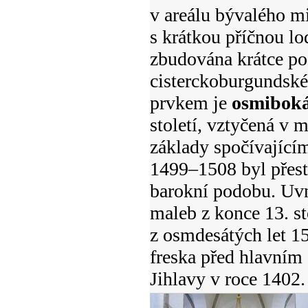
v areálu bývalého mi
s krátkou příčnou l
zbudována krátce po
cisterckoburgundské
prvkem je
osmiboká
století, vztyčená v m
základy spočívajícím
1499–1508 byl přest
barokní podobu. Uvn
maleb z konce 13. st
z osmdesátých let 15.
freska před hlavním
Jihlavy v roce 1402.