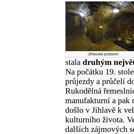
Jihlavské podzemí
stala
druhým nejvě
Na počátku 19. stol
průjezdy a průčelí d
Rukodělná řemeslnic
manufakturní a pak n
došlo v Jihlavě k v
kulturního života. V
dalších zájmových sdr