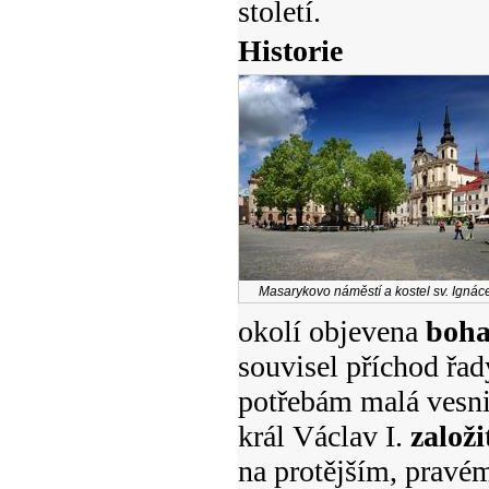
století.
Historie
Masarykovo náměstí a kostel sv. Ignác
okolí objevena
boha
souvisel příchod řad
potřebám malá vesnic
král Václav I.
založ
na protějším, pravé