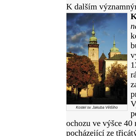
K dalším významným
K
n
k
b
v
1
r
z
p
V
Kostel sv. Jakuba Většího
p
ochozu ve výšce 40 m
pocházející ze třicát