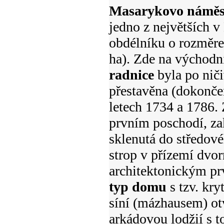
Masarykovo náměs
jedno z největších v
obdélníku o rozměre
ha). Zde na východní
radnice
byla po niči
přestavěna (dokonče
letech 1734 a 1786. 
prvním poschodí, za
sklenutá do středové
strop v přízemí dvo
architektonickým pr
typ domu
s tzv. kr
síní (mázhausem) otv
arkádovou lodžií s 