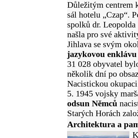
Důležitým centrem ku
sál hotelu „Czap“. P
spolků dr. Leopolda 
našla pro své aktivi
Jihlava se svým ok
jazykovou enklávu
31 028 obyvatel byl
několik dní po obsa
Nacistickou okupac
5. 1945 vojsky marš
odsun Němců
nacis
Starých Horách zalo
Architektura a pam
K